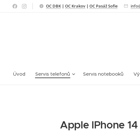
OC DBK
|
OC Krakov
|
OC Pasáž Sofie
info
Úvod
Servis telefonů
Servis notebooků
Vý
Apple IPhone 14