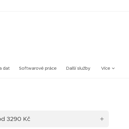
a dat
Softwarové práce
Další služby
Více
 od 3290 Kč