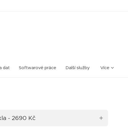
a dat
Softwarové práce
Další služby
Více
la - 2690 Kč