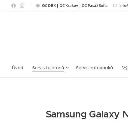
OC DBK
|
OC Krakov
|
OC Pasáž Sofie
info
Úvod
Servis telefonů
Servis notebooků
Vý
Samsung Galaxy N